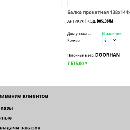
Балка прокатная 138x144
АРТИКУЛ | КОД: DHS138/M
Доступность:
В наличии
Кол-во:
DOORHAN
Погонный метр,
7 575.00
Р
ивание клиентов
аказы
нные
 выдачи заказов