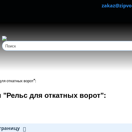
zakaz@zipvo
ля откатных ворот":
"Рельс для откатных ворот":
страницу