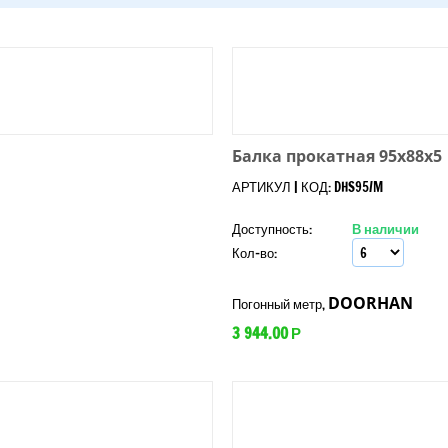
Балка прокатная 95x88x5
АРТИКУЛ | КОД: DHS95/M
Доступность:
В наличии
Кол-во:
DOORHAN
Погонный метр,
3 944.00
Р