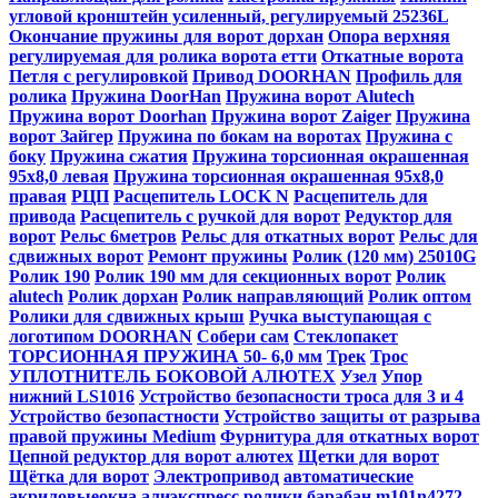
угловой кронштейн усиленный, регулируемый 25236L
Окончание пружины для ворот дорхан
Опора верхняя
регулируемая для ролика ворота етти
Откатные ворота
Петля с регулировкой
Привод DOORHAN
Профиль для
ролика
Пружина DoorHan
Пружина ворот Alutech
Пружина ворот Doorhan
Пружина ворот Zaiger
Пружина
ворот Зайгер
Пружина по бокам на воротах
Пружина с
боку
Пружина сжатия
Пружина торсионная окрашенная
95х8,0 левая
Пружина торсионная окрашенная 95х8,0
правая
РЦП
Расцепитель LOCK N
Расцепитель для
привода
Расцепитель с ручкой для ворот
Редуктор для
ворот
Рельс 6метров
Рельс для откатных ворот
Рельс для
сдвижных ворот
Ремонт пружины
Ролик (120 мм) 25010G
Ролик 190
Ролик 190 мм для секционных ворот
Ролик
alutech
Ролик дорхан
Ролик направляющий
Ролик оптом
Ролики для сдвижных крыш
Ручка выступающая c
логотипом DOORHAN
Собери сам
Стеклопакет
ТОРСИОННАЯ ПРУЖИНА 50- 6,0 мм
Трек
Трос
УПЛОТНИТЕЛЬ БОКОВОЙ АЛЮТЕХ
Узел
Упор
нижний LS1016
Устройство безопасности троса для 3 и 4
Устройство безопастности
Устройство защиты от разрыва
правой пружины Medium
Фурнитура для откатных ворот
Цепной редуктор для ворот алютех
Щетки для ворот
Щётка для ворот
Электропривод
автоматические
акриловыеокна
алиэкспресс ролики
барабан m101n4272