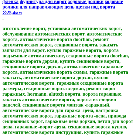
флёнка
фурнитура для ворот
ходовые ролики
ходовые
ролики для направляющих
цепь
щетки под ворота
∅25,4мм​​
.
изготовление ворот, установка автоматических ворот,
обслуживание автоматических ворот, автоматические
ворота, автоматические ворота doorhan, ремонт
автоматических ворот, секционные ворота, заказать
запчасти для ворот, куплю гаражные ворота, ворота
подъемные автоматические, секционные ворота doorhan,
гаражные ворота дорхан, купить секционные ворота,
секционные ворота дорхан, автоматические гаражные
ворота, автоматические ворота схемы, гаражные ворота
заказать, автоматические ворота дорхан, куплю
автоматические ворота, гаражные секционные ворота
размеры, секционные ворота херман, ремонт ворот
гаражных, hormann, alutech ворота, ворота гаражные,
заказать автоматические ворота, ворота из сэндвич
панелей, секционные ворота монтаж -гаражный,
автоматические ворота для гаража -цена, настройка
автоматических ворот, гаражные ворота -цена, привода
секционных ворот, гаражные цена дорхан, петли для ворот
цена, гаражные -ворот -цена, секционные ворота куплю,
автоматические ворота инструкция, купить гаражные