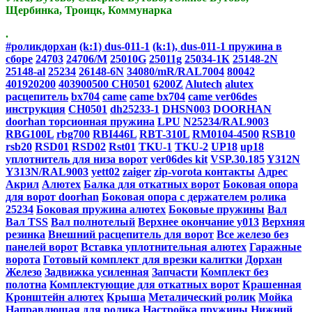
Щербинка, Троицк, Коммунарка
.
#роликдорхан
(k:1) dus-011-1
(k:1), dus-011-1 пружина в
сборе
24703
24706/M
25010G
25011g
25034-1К
25148-2N
25148-al
25234
26148-6N
34080/mR/RAL7004
80042
401920200
403900500 CH0501
6200Z
Alutech
alutex
расцепитель
bx704
came
came bx704
came ver06des
инструкция
CH0501
dh25233-1
DHSN003
DOORHAN
doorhan торсионная пружина
LPU
N25234/RAL9003
RBG100L
rbg700
RBI446L
RBT-310L
RM0104-4500
RSB10
rsb20
RSD01
RSD02
Rst01
TKU-1
TKU-2
UP18
up18
уплотнитель для низа ворот
ver06des kit
VSP.30.185
Y312N
Y313N/RAL9003
yett02
zaiger
zip-vorota контакты
Адрес
Акрил
Алютех
Балка для откатных ворот
Боковая опора
для ворот doorhan
Боковая опора с держателем ролика
25234
Боковая пружина алютех
Боковые пружины
Вал
Вал TSS
Вал полнотелый
Верхнее окончание y013
Верхняя
резинка
Внешний расцепитель для ворот
Все железо без
панелей ворот
Вставка уплотнительная алютех
Гаражные
ворота
Готовый комплект для врезки калитки
Дорхан
Железо
Задвижка усиленная
Запчасти
Комплект без
полотна
Комплектующие для откатных ворот
Крашенная
Кронштейн алютех
Крыша
Металический ролик
Мойка
Направлющая для ролика
Настройка пружины
Нижний