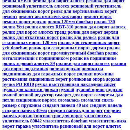
резина RSB10
резина для ворот алютех
резинка для ворот
резиновый уплотнитель алютех
резиновый уплотнитель
для секционных ворот
рельс для вертикальных ворот
ремонт
ремонт автоматических ворот
ремонт ворот
ремонт ворот дорхан
ролик 120мм doorhan
ролик 130
ролик Yett
ролик алютех RBT-310
ролик для ворот алютех
ролик для ворот алютех тренд
ролик для ворот дорхан
ролик для откатных ворот
ролик для рельса
ролик для
секционных ворот 120 мм
ролик для секционных ворот
yett doorhan
ролик для секционных ворот дорхан
ролик
для секционных ворот промежуточный doorhan
ролик
металлический с подшипником
ролик на подшипнике
ролик ходовой алютех 39
ролики для ворот алютех
ролики
для ворот подъемных
ролики дорхан
ролики на
подшипниках для гаражных ворот
ролики пружины
растяжения секционных ворот
роликовая опора дорхан
ручка PD R010
ручка выступающая накладная zaiger
ручка для калитки дорхан
ручной
ручной привод дорхан
ручной цепной редуктор
саморез для ворот
саморезы для
петли
секционные ворота
сломалась
сломался
снять
размер с пружины
сэндвич панели 40 мм
сэндвич панель
сэндвич панель 40мм
сэндвич панель для ворот
сэндвич
панель дорхан
торсион
трос для ворот
уплотнитель
уплотнитель 80042
уплотнитель doorhan
уплотнитель низа
ворот гаража
уплотнитель резиновый для ворот алютех