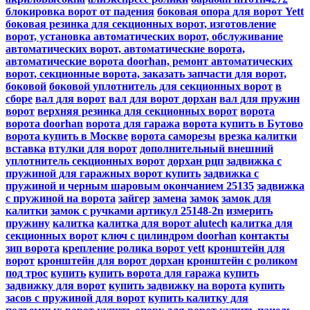
блокировка ворот от падения
боковая опора для ворот Yett
боковая резинка для секционных ворот, изготовление
ворот, установка автоматических ворот, обслуживание
автоматических ворот, автоматические ворота,
автоматические ворота doorhan, ремонт автоматических
ворот, секционные ворота, заказать запчасти для ворот,
боковой
боковой уплотнитель для секционных ворот
в
сборе
вал для ворот
вал для ворот дорхан
вал для пружин
ворот
верхняя резинка для секционных ворот
ворота
ворота doorhan
ворота для гаража
ворота купить в Бутово
ворота купить в Москве
ворота саморезы
врезка калитки
вставка
втулки для ворот
дополнительный внешний
уплотнитель секционных ворот
дорхан рцп
задвижка с
пружиной для гаражных ворот купить
задвижка с
пружиной и черным шаровым окончанием 25135
задвижка
с пружиной на ворота
зайгер
замена
замок
замок для
калитки
замок с ручками артикул 25148-2n
измерить
пружину
калитка
калитка для ворот alutech
калитка для
секционных ворот
ключ с цилиндром doorhan
контакты
зип ворота
крепление ролика ворот yett
кронштейн для
ворот
кронштейн для ворот дорхан
кронштейн с роликом
под трос
купить
купить ворота для гаража
купить
задвижку для ворот
купить задвижку на ворота
купить
засов с пружиной для ворот
купить калитку для