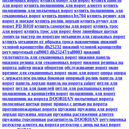
подъемных ворот
купить опору для ворот
купить панель
для ворот
купить подшипник для ворот алютех
купить
подшипник для подъемных ворот
купить подшипник для
секционных ворот
купить привод bx704
купить резину для
ворот в москве
купить ролик дорхан
купить ручку для
ворот PD R010
купить саморезы для ворот
купить трос
для ворот
купить трос для ворот 4мм
линейные щетки
лопнула
мастер по воротам
механизм для гаражных ворот
купить
механизм от обрыва троса
наконечник
нижний
угловой кронштейн dh25232
нижний угловой кронштейн
регулируемый ral9003 dh25247/ral9003
нижний
уплотнитель для секционных ворот
нижняя панель
нижняя резина для секционных ворот
нижняя резинка на
ворота зайгер
ножи
оборотов
обслуживание ворот
окно
врезное для секционных ворот
окно для ворот
опора
опора
с держателем ролика боковая
опорный ролик
панель для
ворот
панель дорхан
панель на ворота zaiger
петля для
ворот
петля для панелей
петля для распашных ворот
подшипник в кронштейн ворот
подшипник для ворот
подшипник на ворота DOORHAN
подъемные ворота
полосовые щетки
порог
привод с цепью на ворота
противопожарные ворота
пружина
пружина для ворот
дорхан
пружина дорхан
пружина растяжения алютех
пружина торсионная
расцепитель DOORHAN
регулировка
редуктор алютех на ворота
редуктор с цепь на вал ворот