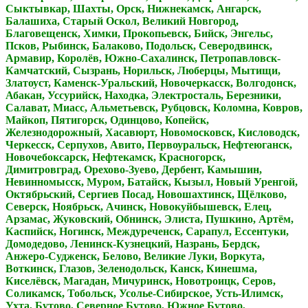
Сыктывкар, Шахты, Орск, Нижнекамск, Ангарск,
Балашиха, Старый Оскол, Великий Новгород,
Благовещенск, Химки, Прокопьевск, Бийск, Энгельс,
Псков, Рыбинск, Балаково, Подольск, Северодвинск,
Армавир, Королёв, Южно-Сахалинск, Петропавловск-
Камчатский, Сызрань, Норильск, Люберцы, Мытищи,
Златоуст, Каменск-Уральский, Новочеркасск, Волгодонск,
Абакан, Уссурийск, Находка, Электросталь, Березники,
Салават, Миасс, Альметьевск, Рубцовск, Коломна, Ковров,
Майкоп, Пятигорск, Одинцово, Копейск,
Железнодорожный, Хасавюрт, Новомосковск, Кисловодск,
Черкесск, Серпухов, Авито, Первоуральск, Нефтеюганск,
Новочебоксарск, Нефтекамск, Красногорск,
Димитровград, Орехово-Зуево, Дербент, Камышин,
Невинномысск, Муром, Батайск, Кызыл, Новый Уренгой,
Октябрьский, Сергиев Посад, Новошахтинск, Щёлково,
Северск, Ноябрьск, Ачинск, Новокуйбышевск, Елец,
Арзамас, Жуковский, Обнинск, Элиста, Пушкино, Артём,
Каспийск, Ногинск, Междуреченск, Сарапул, Ессентуки,
Домодедово, Ленинск-Кузнецкий, Назрань, Бердск,
Анжеро-Судженск, Белово, Великие Луки, Воркута,
Воткинск, Глазов, Зеленодольск, Канск, Кинешма,
Киселёвск, Магадан, Мичуринск, Новотроицк, Серов,
Соликамск, Тобольск, Усолье-Сибирское, Усть-Илимск,
Ухта, Бутово, Северное Бутово, Южное Бутово,