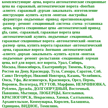
комплектующие -цена, ворота автоматические секционные
цена на -гаражный, автоматические ворота -doorhan
-алютех -гаражный -дурхан -заказывать -изготовление
-инструкция -купить -купля -монтаж -настройка
-фурнитура -подъемные -привод -противопожарный
-размер - ремонт -секционный -система -схема -установка
-цена, ворота секционные цена -автоматический привод
gfa, came, -гаражный, гаражные ворота цена
-автоматический -купить -подъемные -секционный,
гаражные секционные ворота -автоматический -монтаж
-размер -цена, купить ворота гаражные -автоматический
-цена, гаражные ворота -hormann -автоматический
-алютех -дорхан -заказывать -купить -купля -монтаж
-подъемные -ремонт -рольставня -секционный -херман
цена, всё для ворот, все ворота, Урал, Сибирь,
Москва, Новосибирск, Екатеринбург, Тюмень, Курск,
Ростов на Дону, Краснодар, Тула, Самара, Саратов, Спб,
Санкт Петербург, Нижний Новгород, Казань, Челябинск,
Омск, Уфа, Железногорск, Красноярск, Орел, Пермь,
Воронеж, Волгоград, РЕУТОВ, Марфино, НЕМЧИНОВКА,
Рублево, Дружба, ДОЛГОПРУДНЫЙ, Восточный,
Павшино, Мытищи, ЛЮБЕРЦЫ, Котельники,
КРАСНОГОРСК, Некрасовка, Химки, Салтыковка,
Архангельское, Коммунарка, Королев, Балашиха,
Одинцово, ВИДНОЕ, Томилино,