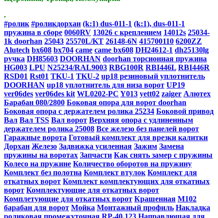
.
#ролик
#роликдорхан
(k:1) dus-011-1
(k:1), dus-011-1
пружина в сборе
0060RV
13026 с креплением
14012s
25034-
1k doorhan
25043
25570L/KT
26148-6N
415700110
6200ZZ
Alutech
bx608
bx704
came
came bx608
DH24612-1
dh25130lg
ручка
DH85603
DOORHAN
doorhan торсионная пружина
HG003
LPU
N25234/RAL9003
RBG100R
RBI446L
RBI446R
RSD01
Rst01
TKU-1
TKU-2
up18 резиновый уплотнитель
DOORHAN
up18 уплотнитель для низа ворот
UP19
ver06des
ver06des kit
WL0202-PC
Y013
yett02
zaiger
Алютех
Барабан 080/2800
Боковая опора для ворот doorhan
Боковая опора с держателем ролика 25234
Боковой привод
Вал
Вал TSS
Вал ворот
Верхняя опора с удлиненным
держателем ролика 25008
Все железо без панелей ворот
Гаражные ворота
Готовый комплект для врезки калитки
Дорхан
Железо
Задвижка усиленная
Зажим
Замена
пружины на воротах
Запчасти
Как снять замер с пружины
Колесо на пружине
Количество оборотов на пружину
Комплект без полотна
Комплект втулок
Комплект для
откатных ворот
Комплект комплектующих для откатных
ворот
Комплектующие для откатных ворот
Комплетующие для откатных ворот
Крашенная
М102
барабан для ворот
Мойка
Монтажный профиль
Накладка
роликовая промежуточная RP-40.123
Направлющая для