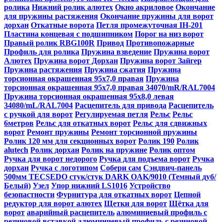
ролика
Нижний ролик алютех
Окно акриловое
Окончание
для пружины растяжения
Окончание пружины для ворот
дорхан
Откатные ворота
Петля промежуточная IH-201
Пластина концевая с подшипником
Порог на низ ворот
Правый ролик RBG100R
Привод
Противопожарные
Профиль для ролика
Пружина взведение
Пружина ворот
Алютех
Пружина ворот Дорхан
Пружина ворот Зайгер
Пружина растяжения
Пружина сжатия
Пружина
торсионная окрашенная 95х7,0 правая
Пружина
торсионная окрашенная 95х7,0 правая 34070/mR/RAL7004
Пружина торсионная окрашенная 95х8,0 левая
34080/mL/RAL7004
Расцепитель для привода
Расцепитель
с ручкой для ворот
Регулируемая петля
Рельс
Рельс
6метров
Рельс для откатных ворот
Рельс для сдвижных
ворот
Ремонт пружины
Ремонт торсионной пружины
Ролик 120 мм для секционных ворот
Ролик 190
Ролик
alutech
Ролик дорхан
Ролик на пружине
Ролик оптом
Ручка для ворот недорого
Ручка для подъема ворот
Ручка
дорхан
Ручка с логотипом
Собери сам
Сэндвич-панель
500мм TECSEDO стук/стук DARK OAK/9010 (Темный дуб/
Белый)
Узел
Упор нижний LS1016
Устройство
безопастности
Фурнитура для откатных ворот
Цепной
редуктор для ворот алютех
Щетки для ворот
Щётка для
ворот
аварийный расцепитель
алюминиевый профиль с
резиновой вставкой
алюминиевый профиль с резиновой