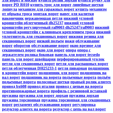
для ворот в москве
купить ролик дорхан
купить ручку для
ворот PD R010
купить трос для ворот
линейные щетки
лопнула
механизм для гаражных ворот купить
механизм
от обрыва троса
монтаж ворот
навес для калитки
наконечник
нержавеющая петля
нижний угловой
кронштейн облегченный dh25237
нижний угловой
кронштейн регулируемый ral9003 dh25247/ral9003
нижний
угловой кронштейн с клиновым креплением троса
нижний
уплотнитель для секционных ворот
нижняя резина для
секционных ворот
низкий подъем
ножи
облуживание
ворот
оборотов
обслуживание ворот
окно врезное для
секционных ворот
окно для ворот
опора
опора с
держателем ролика боковая
панель для ворот tecsedo
панель для ворот швейцария
перфорированный уголок
петли для секционных ворот
петля для распашных ворот
петля облегченная DH25233-1
петля пиварная
подшипник
в кронштейн ворот
подшипник для ворот
подшипник на
вал ворот
подшипник на ворота
подъемные ворота
подъём
подьемные ворота
полосовые щетки
правый ролик алютех
привод bx608
привод италия
привод с цепью на ворота
противопожарные ворота
профиль с резиновой вставкой
пружина
пружина для ворот дорхан
пружина дорхан
пружина торсионная
пружина торсионная для секционных
ворот
регламент обслуживания ворот
регулировка
редуктор алютех на ворота
редуктор с цепь на вал ворот