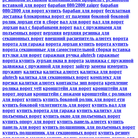
вставкой для ворот
барабан 080/2800 zaiger
барабан
080/2800 для ворот купить
барабан для ворот
бесплатная
доставка
блокировка ворот от падения
боковой
боковой
ролик дорхан ети
в сборе
вал для ворот
вал для ворот
дорхан
вал с барабанами ворот
вал с пружинами для
подъемных ворот
верхняя
верхняя резинка для
секционных ворот
внешний расцепитель алютех
ворота
ворота для гаража
ворота дорхан купить
ворота купить
ворота секционные для самостоятельной сборки
вставка
втулки для ворот
гаражная ручка alutech
гаражные
ворота купить
дурхан окна в ворота
задвижка с пружиной
задвижка с пружиной для ворот
зайгер
замена
измерить
пружину
калитка
калитка алютех
калитка для ворот
alutech
калитка для секционных ворот
комплект для
врезки калитки алютех
контакты зип ворота
крепление
ролика ворот yett
кронштейн для ворот
кронштейн для
ворот дорхан
кронштейн с ножами
кронштейн с роликом
для ворот
купить
купить боковой ролик для ворот ети
купить боковой уплотнитель для ворот
купить вал для
ворот
купить ворота для гаража
купить калитку для
подъемных ворот
купить окно для подъемных ворот
купить опору для ворот
купить панель алютех
купить
панель для ворот
купить подшипник для подъемных ворот
купить подшипник для секционных ворот
купить резину