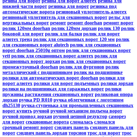
резина для ворот
резина для ворот алютех
резина для
нижней части ворот
резинка для ворот
резинка под
автоматические ворота
резиновый уплотнитель алютех
резиновый уплотнитель для секционных ворот
рельс для
вертикальных ворот
ремонт
ремонт doorhan
ремонт ворот
ролик 120мм doorhan
ролик 120мм дорхан
ролик 130
ролик
боковой для ворот
ролик для балки
ролик для ворот
алютех тренд
ролик для секционных ворот 120 мм
ролик
для секционных ворот alutech
ролик для секционных
ворот doorhan 25010g оптом
ролик для секционных ворот
yett
ролик для секционных ворот алютех
ролик для
секционных ворот дорхан
ролик для секционных ворот
промежуточный doorhan
ролик для фургонов
ролик
металлический с подшипником
ролик на подшипнике
ролики для автоматических ворот doorhan
ролики для
ворот алютех
ролики для ворот подъемных
ролики дорхан
ролики на подшипниках для гаражных ворот
ролики
пружины растяжения секционных ворот
роликовая опора
дорхан
ручка PD R010
ручка облегченная с логотипом
dh25130
ручка-ступенька для промышленных секционных
ворот купить
ручной
ручной механизм подъема ворот
ручной привод дорхан
ручной цепной редуктор
саморез
для ворот
секционные ворота
сломалась
сломался
срочный ремонт ворот
сэндвич панель
сэндвич панель для
ворот
сэндвич панель дорхан
торсион
трос для ворот
трос