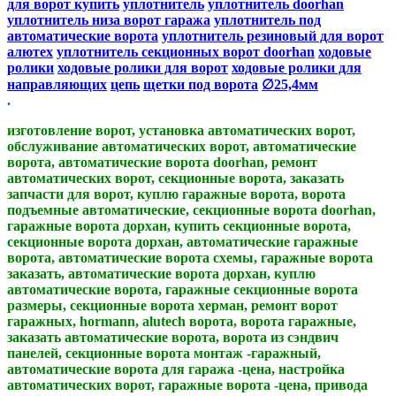
для ворот купить
уплотнитель
уплотнитель doorhan
уплотнитель низа ворот гаража
уплотнитель под
автоматические ворота
уплотнитель резиновый для ворот
алютех
уплотнитель секционных ворот doorhan
ходовые
ролики
ходовые ролики для ворот
ходовые ролики для
направляющих
цепь
щетки под ворота
∅25,4мм​​
.
изготовление ворот, установка автоматических ворот,
обслуживание автоматических ворот, автоматические
ворота, автоматические ворота doorhan, ремонт
автоматических ворот, секционные ворота, заказать
запчасти для ворот, куплю гаражные ворота, ворота
подъемные автоматические, секционные ворота doorhan,
гаражные ворота дорхан, купить секционные ворота,
секционные ворота дорхан, автоматические гаражные
ворота, автоматические ворота схемы, гаражные ворота
заказать, автоматические ворота дорхан, куплю
автоматические ворота, гаражные секционные ворота
размеры, секционные ворота херман, ремонт ворот
гаражных, hormann, alutech ворота, ворота гаражные,
заказать автоматические ворота, ворота из сэндвич
панелей, секционные ворота монтаж -гаражный,
автоматические ворота для гаража -цена, настройка
автоматических ворот, гаражные ворота -цена, привода