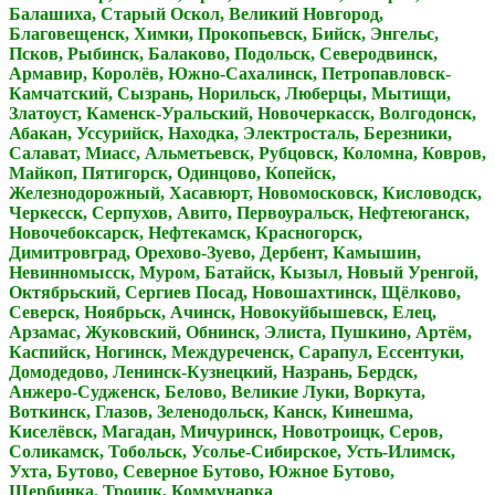
Балашиха, Старый Оскол, Великий Новгород,
Благовещенск, Химки, Прокопьевск, Бийск, Энгельс,
Псков, Рыбинск, Балаково, Подольск, Северодвинск,
Армавир, Королёв, Южно-Сахалинск, Петропавловск-
Камчатский, Сызрань, Норильск, Люберцы, Мытищи,
Златоуст, Каменск-Уральский, Новочеркасск, Волгодонск,
Абакан, Уссурийск, Находка, Электросталь, Березники,
Салават, Миасс, Альметьевск, Рубцовск, Коломна, Ковров,
Майкоп, Пятигорск, Одинцово, Копейск,
Железнодорожный, Хасавюрт, Новомосковск, Кисловодск,
Черкесск, Серпухов, Авито, Первоуральск, Нефтеюганск,
Новочебоксарск, Нефтекамск, Красногорск,
Димитровград, Орехово-Зуево, Дербент, Камышин,
Невинномысск, Муром, Батайск, Кызыл, Новый Уренгой,
Октябрьский, Сергиев Посад, Новошахтинск, Щёлково,
Северск, Ноябрьск, Ачинск, Новокуйбышевск, Елец,
Арзамас, Жуковский, Обнинск, Элиста, Пушкино, Артём,
Каспийск, Ногинск, Междуреченск, Сарапул, Ессентуки,
Домодедово, Ленинск-Кузнецкий, Назрань, Бердск,
Анжеро-Судженск, Белово, Великие Луки, Воркута,
Воткинск, Глазов, Зеленодольск, Канск, Кинешма,
Киселёвск, Магадан, Мичуринск, Новотроицк, Серов,
Соликамск, Тобольск, Усолье-Сибирское, Усть-Илимск,
Ухта, Бутово, Северное Бутово, Южное Бутово,
Щербинка, Троицк, Коммунарка