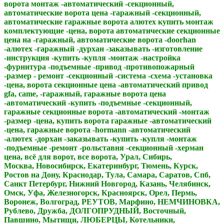
ворота монтаж -автоматический -секционный,
автоматические ворота цена -гаражный -секционный,
автоматические гаражные ворота алютех купить монтаж
комплектующие -цена, ворота автоматические секционные
цена на -гаражный, автоматические ворота -doorhan
-алютех -гаражный -дурхан -заказывать -изготовление
-инструкция -купить -купля -монтаж -настройка
-фурнитура -подъемные -привод -противопожарный
-размер - ремонт -секционный -система -схема -установка
-цена, ворота секционные цена -автоматический привод
gfa, came, -гаражный, гаражные ворота цена
-автоматический -купить -подъемные -секционный,
гаражные секционные ворота -автоматический -монтаж
-размер -цена, купить ворота гаражные -автоматический
-цена, гаражные ворота -hormann -автоматический
-алютех -дорхан -заказывать -купить -купля -монтаж
-подъемные -ремонт -рольставня -секционный -херман
цена, всё для ворот, все ворота, Урал, Сибирь,
Москва, Новосибирск, Екатеринбург, Тюмень, Курск,
Ростов на Дону, Краснодар, Тула, Самара, Саратов, Спб,
Санкт Петербург, Нижний Новгород, Казань, Челябинск,
Омск, Уфа, Железногорск, Красноярск, Орел, Пермь,
Воронеж, Волгоград, РЕУТОВ, Марфино, НЕМЧИНОВКА,
Рублево, Дружба, ДОЛГОПРУДНЫЙ, Восточный,
Павшино, Мытищи, ЛЮБЕРЦЫ, Котельники,