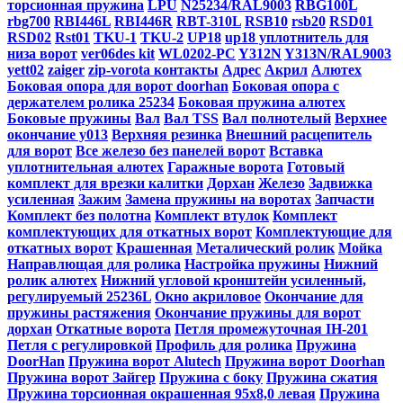
торсионная пружина
LPU
N25234/RAL9003
RBG100L
rbg700
RBI446L
RBI446R
RBT-310L
RSB10
rsb20
RSD01
RSD02
Rst01
TKU-1
TKU-2
UP18
up18 уплотнитель для
низа ворот
ver06des kit
WL0202-PC
Y312N
Y313N/RAL9003
yett02
zaiger
zip-vorota контакты
Адрес
Акрил
Алютех
Боковая опора для ворот doorhan
Боковая опора с
держателем ролика 25234
Боковая пружина алютех
Боковые пружины
Вал
Вал TSS
Вал полнотелый
Верхнее
окончание y013
Верхняя резинка
Внешний расцепитель
для ворот
Все железо без панелей ворот
Вставка
уплотнительная алютех
Гаражные ворота
Готовый
комплект для врезки калитки
Дорхан
Железо
Задвижка
усиленная
Зажим
Замена пружины на воротах
Запчасти
Комплект без полотна
Комплект втулок
Комплект
комплектующих для откатных ворот
Комплектующие для
откатных ворот
Крашенная
Металический ролик
Мойка
Направлющая для ролика
Настройка пружины
Нижний
ролик алютех
Нижний угловой кронштейн усиленный,
регулируемый 25236L
Окно акриловое
Окончание для
пружины растяжения
Окончание пружины для ворот
дорхан
Откатные ворота
Петля промежуточная IH-201
Петля с регулировкой
Профиль для ролика
Пружина
DoorHan
Пружина ворот Alutech
Пружина ворот Doorhan
Пружина ворот Зайгер
Пружина с боку
Пружина сжатия
Пружина торсионная окрашенная 95х8,0 левая
Пружина