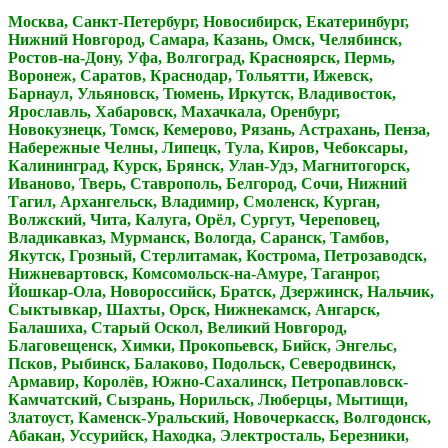
Москва, Санкт-Петербург, Новосибирск, Екатеринбург,
Нижний Новгород, Самара, Казань, Омск, Челябинск,
Ростов-на-Дону, Уфа, Волгоград, Красноярск, Пермь,
Воронеж, Саратов, Краснодар, Тольятти, Ижевск,
Барнаул, Ульяновск, Тюмень, Иркутск, Владивосток,
Ярославль, Хабаровск, Махачкала, Оренбург,
Новокузнецк, Томск, Кемерово, Рязань, Астрахань, Пенза,
Набережные Челны, Липецк, Тула, Киров, Чебоксары,
Калининград, Курск, Брянск, Улан-Удэ, Магнитогорск,
Иваново, Тверь, Ставрополь, Белгород, Сочи, Нижний
Тагил, Архангельск, Владимир, Смоленск, Курган,
Волжский, Чита, Калуга, Орёл, Сургут, Череповец,
Владикавказ, Мурманск, Вологда, Саранск, Тамбов,
Якутск, Грозный, Стерлитамак, Кострома, Петрозаводск,
Нижневартовск, Комсомольск-на-Амуре, Таганрог,
Йошкар-Ола, Новороссийск, Братск, Дзержинск, Нальчик,
Сыктывкар, Шахты, Орск, Нижнекамск, Ангарск,
Балашиха, Старый Оскол, Великий Новгород,
Благовещенск, Химки, Прокопьевск, Бийск, Энгельс,
Псков, Рыбинск, Балаково, Подольск, Северодвинск,
Армавир, Королёв, Южно-Сахалинск, Петропавловск-
Камчатский, Сызрань, Норильск, Люберцы, Мытищи,
Златоуст, Каменск-Уральский, Новочеркасск, Волгодонск,
Абакан, Уссурийск, Находка, Электросталь, Березники,