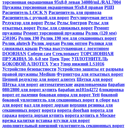
торсионная окрашенная 95х8,0 левая 34080/mL/RAL7004
Пружина торсионная окрашенная 95х8,0 правая
РЦП
Расцепитель LOCK N
Расцепитель для привода
Расцепитель с ручкой для ворот
Регулируемая петля
Редуктор для ворот
Рельс
Рельс 6метров
Рельс для
откатных ворот
Рельс для сдвижных ворот
Ремонт
пружины
Ремонт торсионной пружины
Ролик (120 мм)
25010G
Ролик 190
Ролик 190 мм для секционных ворот
Ролик alutech
Ролик дорхан
Ролик оптом
Ролики для
сдвижных крыш
Ручка выступающая c логотипом
DOORHAN
Собери сам
Стеклопакет
ТОРСИОННАЯ
ПРУЖИНА 50- 6,0 мм
Трек
Трос
УПЛОТНИТЕЛЬ
БОКОВОЙ АЛЮТЕХ
Узел
Упор нижний LS1016
Устройство безопастности
Устройство защиты от разрыва
правой пружины Medium
Фурнитура для откатных ворот
Цепной редуктор для ворот алютех
Щетки для ворот
Щётка для ворот
автоматические
акриловыеокна
барабан
080/2800 для ворот купить
барабан m101n4272
блокировка
ворот от падения
боковая опора для ворот Yett
боковой
боковой уплотнитель для секционных ворот
в сборе
вал
для ворот
вал для ворот дорхан
верхняя резинка для
секционных ворот
ворота
ворота doorhan
ворота для
гаража
ворота дорхан купить
ворота купить в Москве
врезка калитки
вставка
втулки для ворот
дополнительный внешний уплотнитель секционных ворот