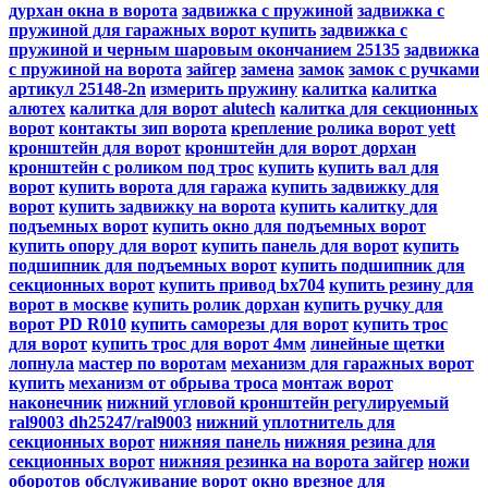
дурхан окна в ворота
задвижка с пружиной
задвижка с
пружиной для гаражных ворот купить
задвижка с
пружиной и черным шаровым окончанием 25135
задвижка
с пружиной на ворота
зайгер
замена
замок
замок с ручками
артикул 25148-2n
измерить пружину
калитка
калитка
алютех
калитка для ворот alutech
калитка для секционных
ворот
контакты зип ворота
крепление ролика ворот yett
кронштейн для ворот
кронштейн для ворот дорхан
кронштейн с роликом под трос
купить
купить вал для
ворот
купить ворота для гаража
купить задвижку для
ворот
купить задвижку на ворота
купить калитку для
подъемных ворот
купить окно для подъемных ворот
купить опору для ворот
купить панель для ворот
купить
подшипник для подъемных ворот
купить подшипник для
секционных ворот
купить привод bx704
купить резину для
ворот в москве
купить ролик дорхан
купить ручку для
ворот PD R010
купить саморезы для ворот
купить трос
для ворот
купить трос для ворот 4мм
линейные щетки
лопнула
мастер по воротам
механизм для гаражных ворот
купить
механизм от обрыва троса
монтаж ворот
наконечник
нижний угловой кронштейн регулируемый
ral9003 dh25247/ral9003
нижний уплотнитель для
секционных ворот
нижняя панель
нижняя резина для
секционных ворот
нижняя резинка на ворота зайгер
ножи
оборотов
обслуживание ворот
окно врезное для