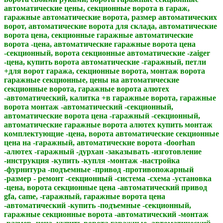
автоматические цены, секционные ворота в гараж,
гаражные автоматические ворота, размер автоматических
ворот, автоматические ворота для склада, автоматические
ворота цена, секционные гаражные автоматические
ворота -цена, автоматические гаражные ворота цена
-секционный, ворота секционные автоматические -zaiger
-цена, купить ворота автоматические -гаражный, петли
+для ворот гаража, секционные ворота, монтаж ворота
гаражные секционные, цены на автоматические
секционные ворота, гаражные ворота алютех
-автоматический, калитка +в гаражные ворота, гаражные
ворота монтаж -автоматический -секционный,
автоматические ворота цена -гаражный -секционный,
автоматические гаражные ворота алютех купить монтаж
комплектующие -цена, ворота автоматические секционные
цена на -гаражный, автоматические ворота -doorhan
-алютех -гаражный -дурхан -заказывать -изготовление
-инструкция -купить -купля -монтаж -настройка
-фурнитура -подъемные -привод -противопожарный
-размер - ремонт -секционный -система -схема -установка
-цена, ворота секционные цена -автоматический привод
gfa, came, -гаражный, гаражные ворота цена
-автоматический -купить -подъемные -секционный,
гаражные секционные ворота -автоматический -монтаж