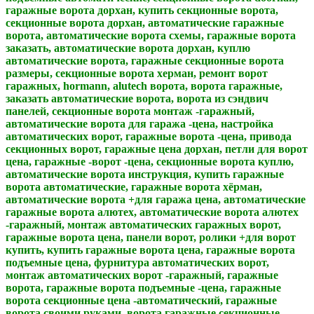
гаражные ворота дорхан, купить секционные ворота,
секционные ворота дорхан, автоматические гаражные
ворота, автоматические ворота схемы, гаражные ворота
заказать, автоматические ворота дорхан, куплю
автоматические ворота, гаражные секционные ворота
размеры, секционные ворота херман, ремонт ворот
гаражных, hormann, alutech ворота, ворота гаражные,
заказать автоматические ворота, ворота из сэндвич
панелей, секционные ворота монтаж -гаражный,
автоматические ворота для гаража -цена, настройка
автоматических ворот, гаражные ворота -цена, привода
секционных ворот, гаражные цена дорхан, петли для ворот
цена, гаражные -ворот -цена, секционные ворота куплю,
автоматические ворота инструкция, купить гаражные
ворота автоматические, гаражные ворота хёрман,
автоматические ворота +для гаража цена, автоматические
гаражные ворота алютех, автоматические ворота алютех
-гаражный, монтаж автоматических гаражных ворот,
гаражные ворота цена, панели ворот, ролики +для ворот
купить, купить гаражные ворота цена, гаражные ворота
подъемные цена, фурнитура автоматических ворот,
монтаж автоматических ворот -гаражный, гаражные
ворота, гаражные ворота подъемные -цена, гаражные
ворота секционные цена -автоматический, гаражные
ворота своими руками, ворота гаражные секционные