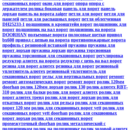
секционных ворот
окно для ворот
опора
опора с
держателем ролика боковая
панель для ворот
панель
дорхан
панель на ворота zaiger
петля для ворот
петля для
панелей
петля для распашных ворот
петля облегченная
DH25233-1
подшипник в кронштейн ворот
подшипник для
ворот
подшипник на вал ворот
подшипник на ворота
DOORHAN
подъемные ворота
полосовые щетки
привод
bx608
привод с цепью на ворота
противопожарные ворота
профиль с резиновой вставкой
пружина
пружина для
ворот дорхан
пружина дорхан
пружина торсионная
пружина торсионная для секционных ворот
регулировка
редуктор алютех на ворота
редуктор с цепь на вал ворот
резина для ворот алютех
резинка для ворот
резиновый
уплотнитель алютех
резиновый уплотнитель для
секционных ворот
рельс для вертикальных ворот
ремонт
ремонт автоматических ворот
ремонт ворот
ролик 120мм
doorhan
ролик 120мм дорхан
ролик 130
ролик алютех RBT-
310
ролик для балки
ролик для ворот алютех
ролик для
ворот алютех тренд
ролик для ворот дорхан
ролик для
откатных ворот
ролик для рельса
ролик для секционных
ворот 120 мм
ролик для секционных ворот yett
ролик для
секционных ворот yett doorhan
ролик для секционных
ворот дорхан
ролик для секционных ворот
промежуточный doorhan
ролик металлический с
подшипником
ролик на подшипнике
ролик ходовой алютех