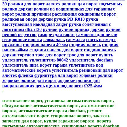
39
ролики для ворот алютех
ролики для ворот подъемных
ролики дорхан
ролики на подшипниках для гаражных
ворот
ролики пружины растяжения секционных ворот
роликовая опора дорхан
ручка PD R010
ручка
выступающая накладная zaiger
ручка облегченная с
логотипом dh25130
ручной
ручной привод дорхан
ручной
цепной редуктор
саморез для ворот
саморезы для петли
секционные ворота
сломалась
сломался
снять размер с
пружины
сэндвич панели 40 мм
сэндвич панель
сэндвич
панель 40мм
сэндвич панель для ворот
сэндвич панель
дорхан
торсион
трос для ворот
трос для ворот купить
уплотнитель
уплотнитель 80042
уплотнитель doorhan
уплотнитель низа ворот гаража
уплотнитель под
автоматические ворота
уплотнитель резиновый для ворот
алютех
флёнка
фурнитура для ворот
ходовые ролики
ходовые ролики для ворот
ходовые ролики для
направляющих
цепь
щетки под ворота
∅25,4мм​​
.
изготовление ворот, установка автоматических ворот,
обслуживание автоматических ворот, автоматические
ворота, автоматические ворота doorhan, ремонт
автоматических ворот, секционные ворота, заказать
запчасти для ворот, куплю гаражные ворота, ворота
подъемные автоматические, секционные ворота doorhan,