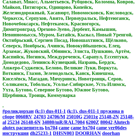
Салават, Миасс, Альметьевск, Рубцовск, Коломна, Ковров,
Майкоп, Пятигорск, Одинцово, Копейск,
Железнодорожный, Хасавюрт, Новомосковск, Кисловодск,
Черкесск, Серпухов, Авито, Первоуральск, Нефтеюганск,
Новочебоксарск, Нефтекамск, Красногорск,
Димитровград, Орехово-Зуево, Дербент, Камышин,
Невинномысск, Муром, Батайск, Кызыл, Новый Уренгой,
Октябрьский, Сергиев Посад, Новошахтинск, Щёлково,
Северск, Ноябрьск, Ачинск, Новокуйбышевск, Елец,
Арзамас, Жуковский, Обнинск, Элиста, Пушкино, Артём,
Каспийск, Ногинск, Междуреченск, Сарапул, Ессентуки,
Домодедово, Ленинск-Кузнецкий, Назрань, Бердск,
Анжеро-Судженск, Белово, Великие Луки, Воркута,
Воткинск, Глазов, Зеленодольск, Канск, Кинешма,
Киселёвск, Магадан, Мичуринск, Новотроицк, Серов,
Соликамск, Тобольск, Усолье-Сибирское, Усть-Илимск,
Ухта, Бутово, Северное Бутово, Южное Бутово,
Щербинка, Троицк, Коммунарка
.
#роликдорхан
(k:1) dus-011-1
(k:1), dus-011-1 пружина в
сборе
0060RV
24703
24706/M
25010G
25011g
25148-2N
25148-
al
25234
26148-6N
34080/mR/RAL7004
6200Z
80042
Alutech
alutex расцепитель
bx704
came
came bx704
came ver06des
инструкция
dh25233-1
DHSN003
DOORHAN
doorhan