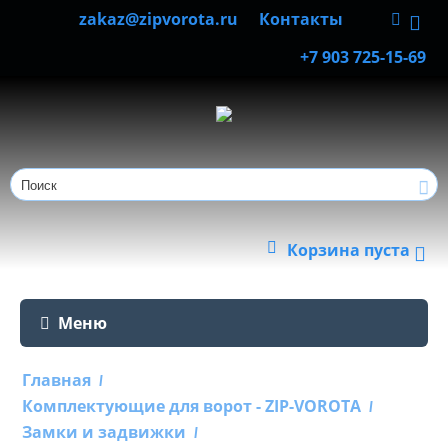
zakaz@zipvorota.ru
Контакты
+7 903 725-15-69
Корзина пуста
Меню
Главная
/
Комплектующие для ворот - ZIP-VOROTA
/
Замки и задвижки
/