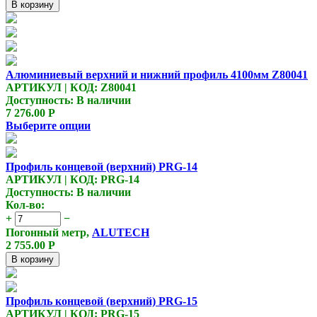
В корзину
Алюминиевый верхний и нижний профиль 4100мм Z80041
АРТИКУЛ | КОД: Z80041
Доступность:
В наличии
7 276.00
Р
Выберите опции
Профиль концевой (верхний) PRG-14
АРТИКУЛ | КОД: PRG-14
Доступность:
В наличии
Кол-во:
+
−
Погонный метр,
ALUTECH
2 755.00
Р
В корзину
Профиль концевой (верхний) PRG-15
АРТИКУЛ | КОД: PRG-15