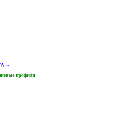
TA
→
иевые профили