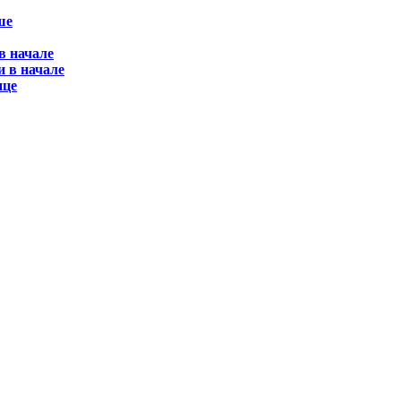
ше
в начале
и в начале
нце