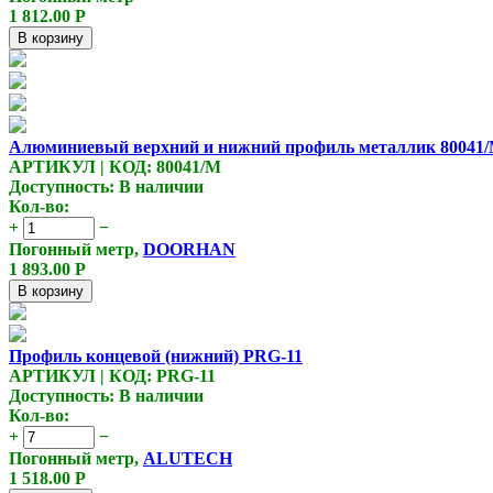
1 812.00
Р
В корзину
Алюминиевый верхний и нижний профиль металлик 80041
АРТИКУЛ | КОД: 80041/М
Доступность:
В наличии
Кол-во:
+
−
Погонный метр,
DOORHAN
1 893.00
Р
В корзину
Профиль концевой (нижний) PRG-11
АРТИКУЛ | КОД: PRG-11
Доступность:
В наличии
Кол-во:
+
−
Погонный метр,
ALUTECH
1 518.00
Р