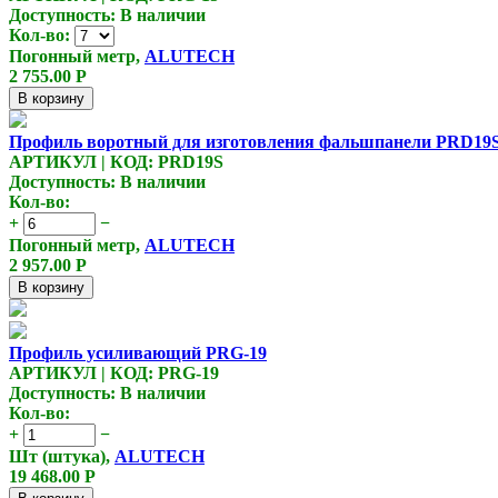
Доступность:
В наличии
Кол-во:
Погонный метр,
ALUTECH
2 755.00
Р
В корзину
Профиль воротный для изготовления фальшпанели PRD19
АРТИКУЛ | КОД: PRD19S
Доступность:
В наличии
Кол-во:
+
−
Погонный метр,
ALUTECH
2 957.00
Р
В корзину
Профиль усиливающий PRG-19
АРТИКУЛ | КОД: PRG-19
Доступность:
В наличии
Кол-во:
+
−
Шт (штука),
ALUTECH
19 468.00
Р